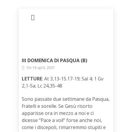
III DOMENICA DI PASQUA (B)
On 18 april, 2021
LETTURE
: At 3,13-15.17-19; Sal 4; 1 Gv
2,1-5a; Lc 24,35-48
Sono passate due settimane da Pasqua,
fratelli e sorelle. Se Gesù risorto
apparisse ora in mezzo a noi e ci
dicesse “Pace a voi!” forse anche noi,
come i discepoli, rimarremmo stupiti e