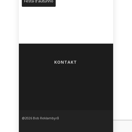
Festa d'autunno
KONTAKT
@2026 Bob Reklambyrå