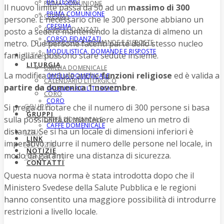
BATTESIMO
PRIMA COMUNIONE
Il nuovo limite passa da 50 ad un
massimo di 300
PRIMA COMUNIONE
CRESIMA
persone. È necessario che le 300 persone abbiano un
CRESIMA
CORSO FIDANZATI
posto a sedere mantenendo la distanza di almeno un
CORSO FIDANZATI
metro. Due persone facenti parte dello stesso nucleo
MODULISTICA, DOMANDE E RISPOSTE
MODULISTICA, DOMANDE E RISPOSTE
famigliare possono stare sedute insieme.
LITURGIA
LITURGIA
OMELIA DOMENICALE
La modifica include anche
funzioni religiose
ed è valida a
OMELIA DOMENICALE
CALENDARIO LITURGICO
partire da domenica 1 novembre
.
CALENDARIO LITURGICO
CORO
CORO
GRUPPI
Si prega di notare che il numero di 300 persone si basa
GRUPPI
sulla possibilità di mantenere almeno un metro di
CAFFÈ DOMENICALE
CAFFÈ DOMENICALE
distanza. Se si ha un locale di dimensioni inferiori è
LINK
LINK
imperativo ridurre il numero delle persone nel locale, in
NOTIZIE
NOTIZIE
modo da garantire una distanza di sicurezza.
CONTATTI
CONTATTI
Questa nuova norma è stata introdotta dopo che il
Ministero Svedese della Salute Pubblica e le regioni
hanno consentito una maggiore possibilità di introdurre
restrizioni a livello locale.