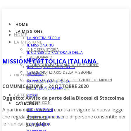
HOME
LA MISSIONE
HOME
LA NOSTRA STORIA
LA MISSIONE
IL MISSIONARIO
LA NOSTRA STORIA
IL CONSIGLIO PASTORALE DELLA
IL MISSIONARIO
MISSIONE
MISSIONE CATTOLICA ITALIANA
IL CONSIGLIO PASTORALE DELLA MISSIONE
INSIEME (NOTIZIARIO DELLA
INSIEME (NOTIZIARIO DELLA MISSIONE)
MISSIONE)
On 23 oktober, 2020
RAPPRESENTANTE PER LA PROTEZIONE DEI MINORI
RAPPRESENTANTE PER LA
COMUNICAZIONE – 24 OTTOBRE 2020
GDPR
PROTEZIONE DEI MINORI
CATECHESI
GDPR
Oggetto: Avviso da parte della Diocesi di Stoccolma
PRE-ISCRIZIONI
CATECHESI
A partire dal 1 novembre entra in vigore la nuova legge
PRE-ISCRIZIONI
ANNO CATECHETICO
che regola il numero massimo di persone consentite per
ANNO CATECHETICO
I CATECHISTI
le riunioni in pubblico.
I CATECHISTI
BATTESIMO